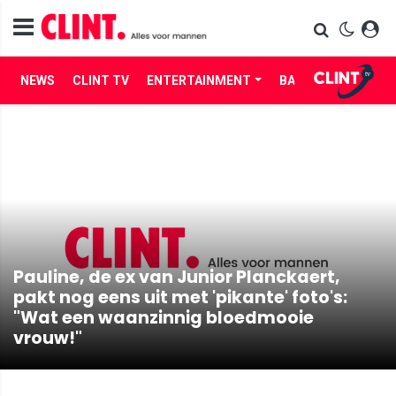
NEWS
CLINT TV
ENTERTAINMENT
BABES
LIFE
Pauline, de ex van Junior Planckaert,
pakt nog eens uit met 'pikante' foto's:
"Wat een waanzinnig bloedmooie
vrouw!"