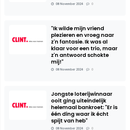
08 November 2024
0
"Ik wilde mijn vriend
plezieren en vroeg naar
z'n fantasie. Ik was al
klaar voor een trio, maar
z'n antwoord schokte
mij!"
08 November 2024
0
Jongste loterijwinnaar
ooit ging uiteindelijk
helemaal bankroet: "Er is
één ding waar ik écht
spijt van heb"
08 November 2024
0