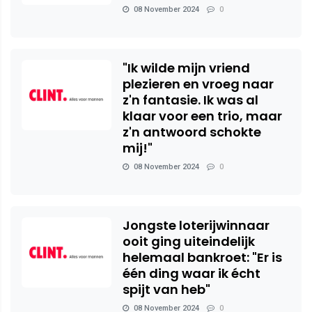
08 November 2024
0
"Ik wilde mijn vriend
plezieren en vroeg naar
z'n fantasie. Ik was al
klaar voor een trio, maar
z'n antwoord schokte
mij!"
08 November 2024
0
Jongste loterijwinnaar
ooit ging uiteindelijk
helemaal bankroet: "Er is
één ding waar ik écht
spijt van heb"
08 November 2024
0