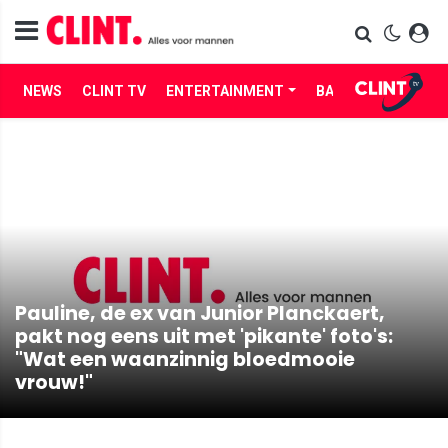
NEWS
CLINT TV
ENTERTAINMENT
BABES
LIFE
Pauline, de ex van Junior Planckaert,
pakt nog eens uit met 'pikante' foto's:
"Wat een waanzinnig bloedmooie
vrouw!"