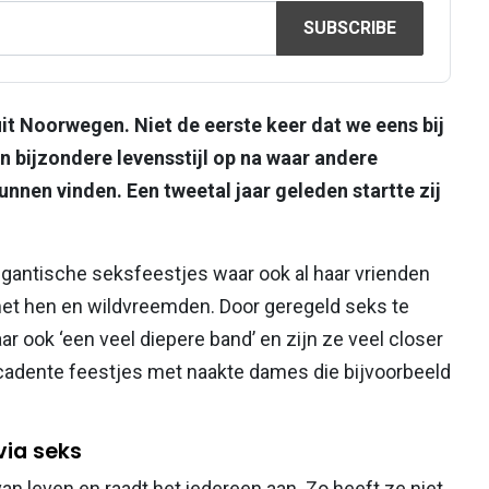
SUBSCRIBE
it Noorwegen. Niet de eerste keer dat we eens bij
n bijzondere levensstijl op na waar andere
kunnen vinden. Een tweetal jaar geleden startte zij
igantische seksfeestjes waar ook al haar vrienden
met hen en wildvreemden. Door geregeld seks te
r ook ‘een veel diepere band’ en zijn ze veel closer
cadente feestjes met naakte dames die bijvoorbeeld
via seks
van leven en raadt het iedereen aan. Zo heeft ze niet