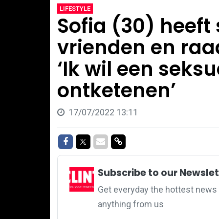
LIFESTYLE
Sofia (30) heeft
vrienden en raa
‘Ik wil een seksu
ontketenen’
17/07/2022 13:11
Share on Facebook
Share on Twitter
Share via Mail
Share via link
Subscribe to our Newslet
Get everyday the hottest news 
anything from us