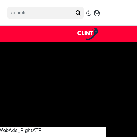
WebAds_RightATF