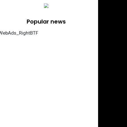
Popular news
WebAds_RightBTF